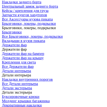
Накладки заднего борта
Центральный замок заднего борта
Кейсы / крепления для груза
Запчасти кунгов хардтопов
Все Аксессуары кузова пикапа
Брызговики, локеры, подкрылки
Брызговики, локеры, подкрылки
Брызговики
Все Брызговики, локеры, подкрылки
Вкладыши в кузов пикапа
Держатели фар
Держатели фар
Держатели фар на бампер
Держатели фар на крышу
Крепления для света
Все Держатели фар
Детали интерьера
Детали интерьера
Накладки внутренних порогов
Все Детали интерьера
Детали экстерьера
Детали экстерьера
Буксировочные крюки
Молдинг крышки багажника
Декоративные накладки