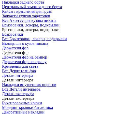
Накладки заднего борта
Центральный замок заднего борта
Кейсы / крепления для груза
Запчасти кунгов хардтопов
Все Аксессуары кузова пикапа
Брызговики, локеры, подкрылки
Брызговики, локеры, подкрылки
Брызговики
Все Брызговики, локеры, подкрылки
Вкладыши в кузов пикапа
Держатели фар
Держатели фар
Держатели фар на бампер
Держатели фар на крышу
Крепления для света
Все Держатели фар
Детали интерьера
Детали интерьера
Накладки внутренних порогов
Все Детали интерьера
Детали экстерьера
Детали экстерьера
Буксировочные крюки
Молдинг крышки багажника
Декоративные накладки