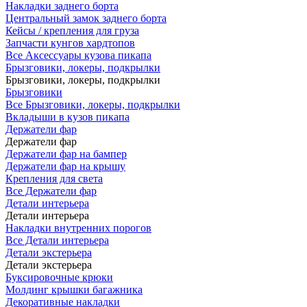
Накладки заднего борта
Центральный замок заднего борта
Кейсы / крепления для груза
Запчасти кунгов хардтопов
Все Аксессуары кузова пикапа
Брызговики, локеры, подкрылки
Брызговики, локеры, подкрылки
Брызговики
Все Брызговики, локеры, подкрылки
Вкладыши в кузов пикапа
Держатели фар
Держатели фар
Держатели фар на бампер
Держатели фар на крышу
Крепления для света
Все Держатели фар
Детали интерьера
Детали интерьера
Накладки внутренних порогов
Все Детали интерьера
Детали экстерьера
Детали экстерьера
Буксировочные крюки
Молдинг крышки багажника
Декоративные накладки