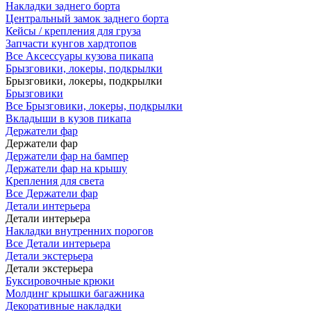
Накладки заднего борта
Центральный замок заднего борта
Кейсы / крепления для груза
Запчасти кунгов хардтопов
Все Аксессуары кузова пикапа
Брызговики, локеры, подкрылки
Брызговики, локеры, подкрылки
Брызговики
Все Брызговики, локеры, подкрылки
Вкладыши в кузов пикапа
Держатели фар
Держатели фар
Держатели фар на бампер
Держатели фар на крышу
Крепления для света
Все Держатели фар
Детали интерьера
Детали интерьера
Накладки внутренних порогов
Все Детали интерьера
Детали экстерьера
Детали экстерьера
Буксировочные крюки
Молдинг крышки багажника
Декоративные накладки