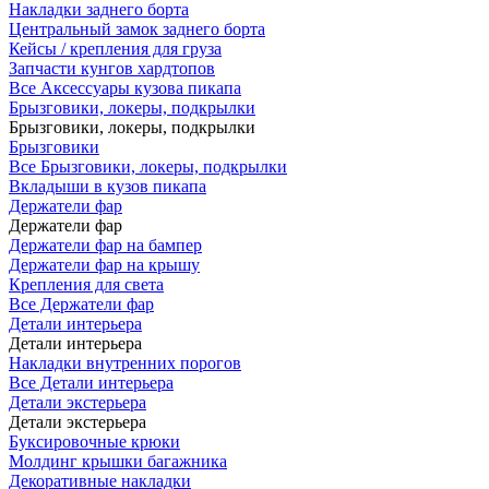
Накладки заднего борта
Центральный замок заднего борта
Кейсы / крепления для груза
Запчасти кунгов хардтопов
Все Аксессуары кузова пикапа
Брызговики, локеры, подкрылки
Брызговики, локеры, подкрылки
Брызговики
Все Брызговики, локеры, подкрылки
Вкладыши в кузов пикапа
Держатели фар
Держатели фар
Держатели фар на бампер
Держатели фар на крышу
Крепления для света
Все Держатели фар
Детали интерьера
Детали интерьера
Накладки внутренних порогов
Все Детали интерьера
Детали экстерьера
Детали экстерьера
Буксировочные крюки
Молдинг крышки багажника
Декоративные накладки