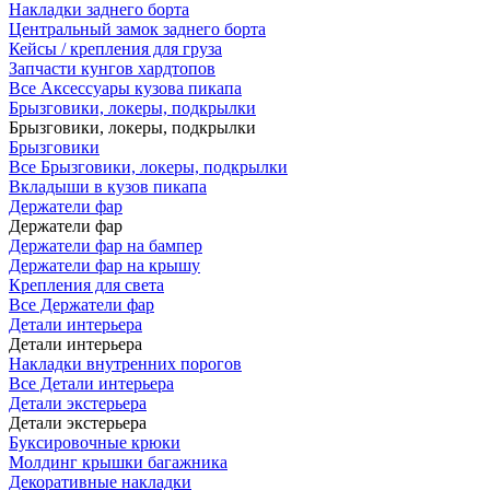
Накладки заднего борта
Центральный замок заднего борта
Кейсы / крепления для груза
Запчасти кунгов хардтопов
Все Аксессуары кузова пикапа
Брызговики, локеры, подкрылки
Брызговики, локеры, подкрылки
Брызговики
Все Брызговики, локеры, подкрылки
Вкладыши в кузов пикапа
Держатели фар
Держатели фар
Держатели фар на бампер
Держатели фар на крышу
Крепления для света
Все Держатели фар
Детали интерьера
Детали интерьера
Накладки внутренних порогов
Все Детали интерьера
Детали экстерьера
Детали экстерьера
Буксировочные крюки
Молдинг крышки багажника
Декоративные накладки